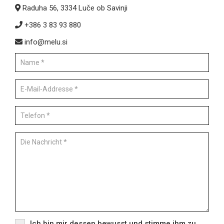
Raduha 56, 3334 Luče ob Savinji
+386 3 83 93 880
info@melu.si
Ich bin mir dessen bewusst und stimme ihm zu