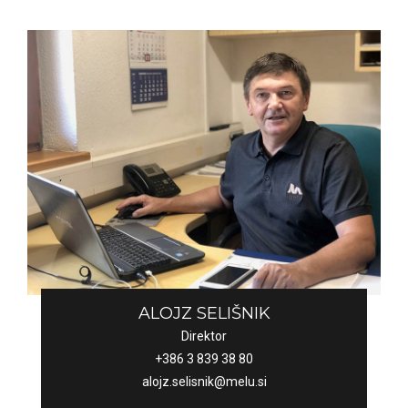
ALOJZ SELIŠNIK
Direktor
+386 3 839 38 80
alojz.selisnik@melu.si