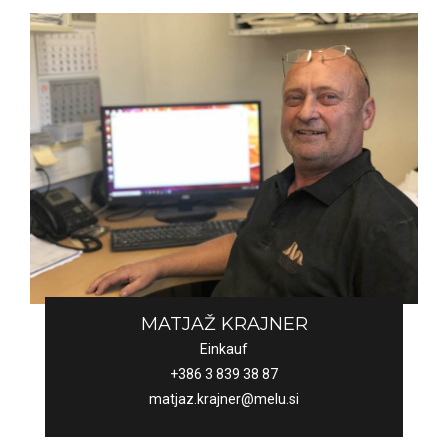
MATJAŽ KRAJNER
Einkauf
+386 3 839 38 87
matjaz.krajner@melu.si